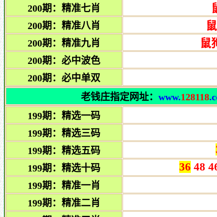
200期：精准七肖
鼠
200期：精准八肖
鼠
200期：精准九肖
200期：必中波色
200期：必中单双
老钱庄指定网址：
www.
128118
.
199期：精选一码
199期：精选三码
199期：精选五码
36
48 46
199期：精选十码
199期：精准一肖
199期：精准二肖