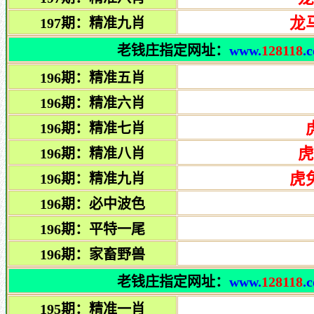
龙
197期：精准九肖
老钱庄指定网址：
www.
128118
.
196期：精准五肖
196期：精准六肖
196期：精准七肖
虎
196期：精准八肖
虎
196期：精准九肖
196期：必中波色
196期：平特一尾
196期：家畜野兽
老钱庄指定网址：
www.
128118
.
195期：精准一肖