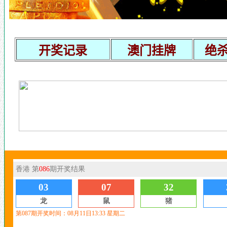
开奖记录
澳门挂牌
绝