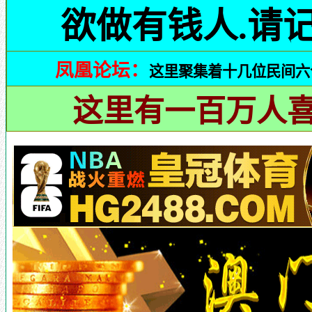
欲做有钱人.请
凤凰论坛：
这里聚集着十几位民间六
这里有一百万人喜