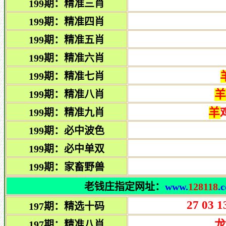
199期：精准三肖
199期：精准四肖
199期：精准五肖
199期：精准六肖
199期：精准七肖
羊
199期：精准八肖
羊
199期：精准九肖
199期：必中波色
199期：必中单双
199期：家畜野兽
老钱庄指定网址：
www.
128118
.
27 03 1
197期：精选十码
龙
197期：精准八肖