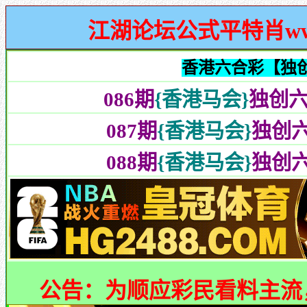
江湖论坛公式平特肖ww
香港六合彩【独
086期
{香港马会}
独创
087期
{香港马会}
独创
088期
{香港马会}
独创
公告：为顺应彩民看料主流