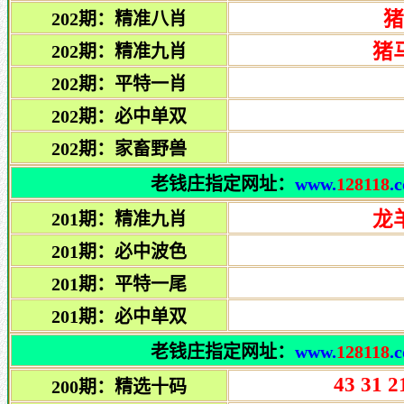
猪
202期：精准八肖
猪
202期：精准九肖
202期：平特一肖
202期：必中单双
202期：家畜野兽
老钱庄指定网址：
www.
128118
.
龙
201期：精准九肖
201期：必中波色
201期：平特一尾
201期：必中单双
老钱庄指定网址：
www.
128118
.
43 31 2
200期：精选十码