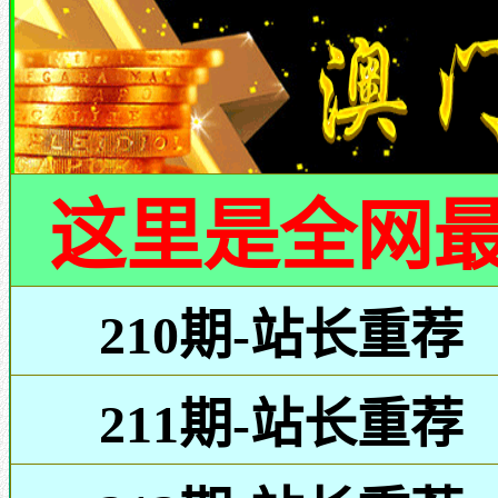
这里是全网
210
期-站长重荐
211
期-站长重荐