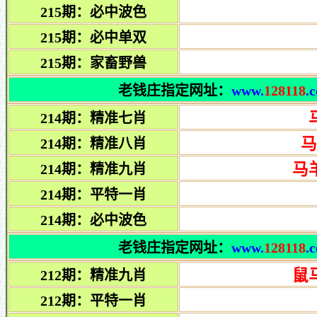
215期：必中波色
215期：必中单双
215期：家畜野兽
老钱庄指定网址：
www.
128118
.
214期：精准七肖
马
214期：精准八肖
马
214期：精准九肖
214期：平特一肖
214期：必中波色
老钱庄指定网址：
www.
128118
.
鼠
212期：精准九肖
212期：平特一肖