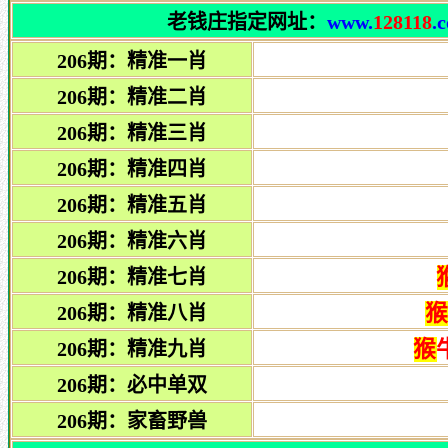
老钱庄指定网址：
www.
128118
.
206期：精准一肖
206期：精准二肖
206期：精准三肖
206期：精准四肖
206期：精准五肖
206期：精准六肖
206期：精准七肖
猴
206期：精准八肖
猴
206期：精准九肖
206期：必中单双
206期：家畜野兽